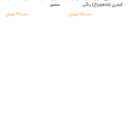
کیفری (شاهچراغ) رنگی
منصور
750,000 تومان
470,000 تومان