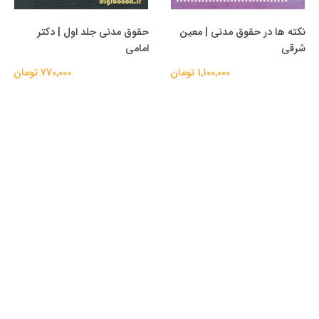
نکته ها در حقوق مدنی | معین
حقوق مدنی جلد اول | دکتر
شرقی
امامی
1,100,000 تومان
770,000 تومان