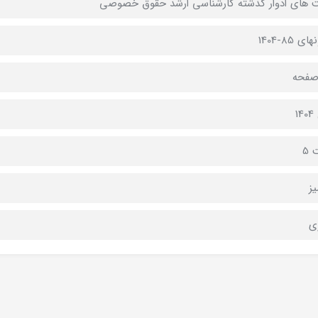
هاي ادوار گذشته کارشناسي ارشد حقوق خصوصي
ي 85-1404
1
 5
ز
ي