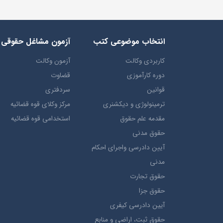
انتخاب​ موضوعي​ کتب
آزمون مشاغل حقوقی
کاربردی وکالت
آزمون وکالت
دوره کارآموزی
قضاوت
قوانین
سردفتری
ترمينولوژي و ديکشنري
مرکز وکلای قوه قضائیه
مقدمه علم حقوق
استخدامی قوه قضائیه
حقوق مدني
آيين دادرسي ​واجراي ​احکام ​
مدني
حقوق تجارت
حقوق جزا
آيین دادرسی کیفری
حقوق ثبت، اراضي و منابع