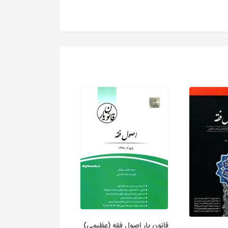
قانون يار اصول فقه (عظیمی)