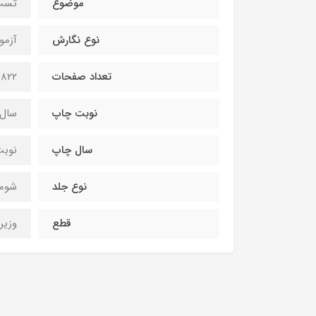
موضوع
تست 
نوع نگارش
آزمونها
تعداد صفحات
822صفحه
نوبت چاپ
سال 404
سال چاپ
نوبت
نوع جلد
شومی
قطع
وزير