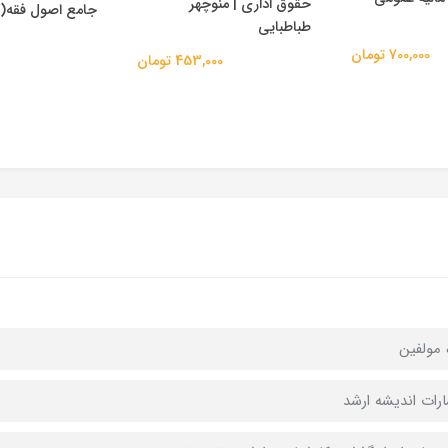
حقوق اداری | منوچهر
جامع اصول فقه(
طباطبایی
700,000 تومان
453,000 تومان
 مولفین
ارات اندیشه ارشد