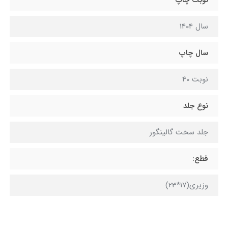
سال 1404
سال چاپ
نوبت 40
نوع جلد
جلد سخت گالینگور
قطع:
وزیری(17*23)