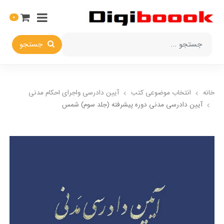
0
جستجو
خانه
انتخاب​ موضوعي​ کتب
آيين دادرسي ​واجراي ​احکام ​مدني
آيين دادرسي مدني دوره پیشرفته (جلد سوم) شمس