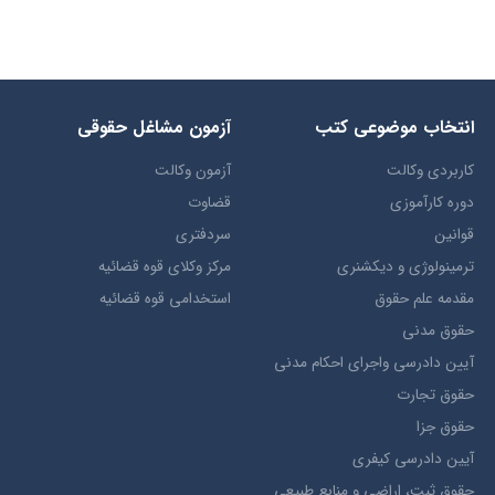
انتخاب​ موضوعي​ کتب
آزمون مشاغل حقوقی
کاربردی وکالت
آزمون وکالت
دوره کارآموزی
قضاوت
قوانین
سردفتری
ترمينولوژي و ديکشنري
مرکز وکلای قوه قضائیه
مقدمه علم حقوق
استخدامی قوه قضائیه
حقوق مدني
آيين دادرسي ​واجراي ​احکام ​مدني
حقوق تجارت
حقوق جزا
آيین دادرسی کیفری
حقوق ثبت، اراضي و منابع طبيعي