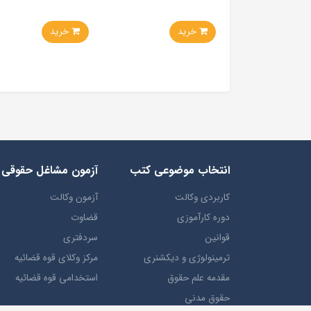
خرید
خرید
انتخاب​ موضوعي​ کتب
آزمون مشاغل حقوقی
کاربردی وکالت
آزمون وکالت
دوره کارآموزی
قضاوت
قوانین
سردفتری
ترمينولوژي و ديکشنري
مرکز وکلای قوه قضائیه
مقدمه علم حقوق
استخدامی قوه قضائیه
حقوق مدني