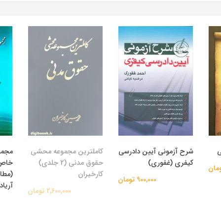
ی
شرح آزمونی آیین دادرسی
کاملترین مجموعه محشی
مجمو
کیفری (غفوري)
حقوق مدنی (2 جلدی)
خاص 
کارخیران
(مطاب
900,000 تومان
آریاد
2,600,000 تومان