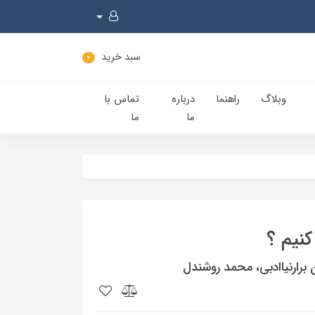
سبد خرید
0
وبلاگ
راهنما
درباره
تماس با
ما
ما
نیم ؟
 برارنیاادبی، محمد روشندل