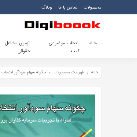
محصولات
تماس با ما
وبلاگ
خانه
انتخاب​ موضوعي​
آزمون مشاغل
کتب
حقوقی
خانه
فهرست محصولات
چگونه سهام سودآور انتخاب ک