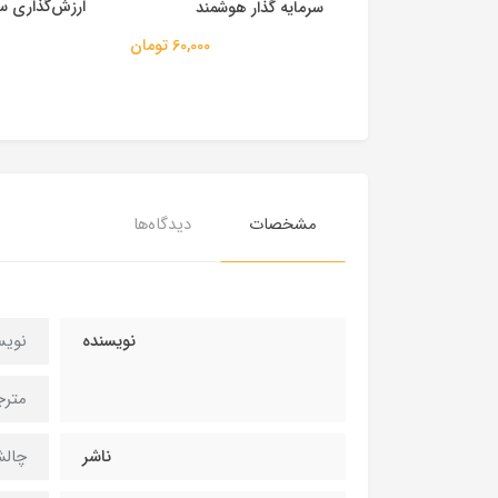
م سودآور انتخاب
ارزش‌گذاری سهام
سرمایه گذار هوشمند
60,000 تومان
75,000 تومان
مشخصات
دیدگاه‌ها
نویسنده
نویس
مترج
ناشر
چال