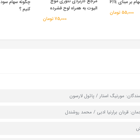
مرجع کاربردی تئوری موج
 بر مبنای P/E
چگونه سهام سودآ
الیوت به همراه لوح فشرده
کنیم ؟
55,000 تومان
75,000 تومان
ندگان: مورنیگ استار / پائول لارسون
مان: قربان برارنیا ادبی / محمد روشندل
ش