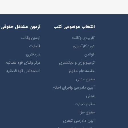
انتخاب​ موضوعي​ کتب
آزمون مشاغل حقوقی
کاربردی وکالت
آزمون وکالت
دوره کارآموزی
قضاوت
قوانین
سردفتری
ترمينولوژي و ديکشنري
مرکز وکلای قوه قضائیه
مقدمه علم حقوق
استخدامی قوه قضائیه
حقوق مدني
آيين دادرسي ​واجراي ​احکام ​
مدني
حقوق تجارت
حقوق جزا
آيین دادرسی کیفری