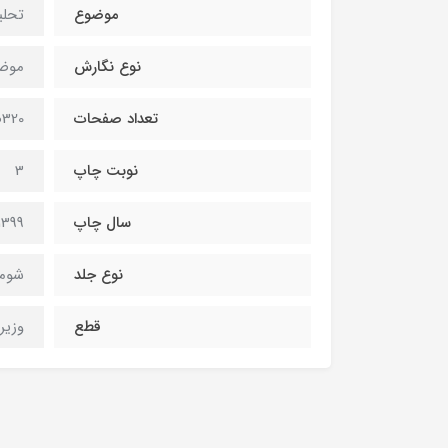
موضوع
تحلی
نوع نگارش
موض
تعداد صفحات
320صفحه
نوبت چاپ
3
سال چاپ
1399
نوع جلد
شومی
قطع
وزیر