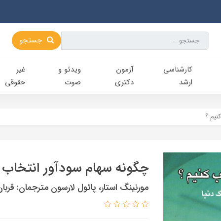
جستجو
کارشناسی‌
آزمون
ویدئو و
غیر
ارشد
دکتری
صوت
حقوقی
نیم ؟
چگونه سهام سودآور انتخاب ک
مورنینگ استار، پائول لارسون مترجمان: قربان