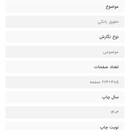
موضوع
حقوق بانکی
نوع نگارش
موضوعی
تعداد صفحات
624+485 صفحه
سال چاپ
1403
نوبت چاپ