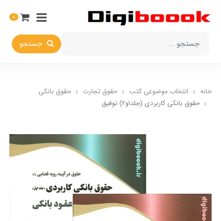
0
جستجو
خانه
انتخاب​ موضوعي​ کتب
حقوق تجارت
حقوق بانکي
حقوق بانکی کاربردی (جلد1و2) توفیق