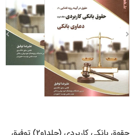
حقوق بانکی کاربردی (جلد1و2) توفیق