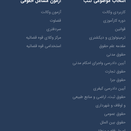
انتخاب​ موضوعي​ کتب
آزمون مشاغل حقوقی
کاربردی وکالت
آزمون وکالت
دوره کارآموزی
قضاوت
قوانین
سردفتری
ترمينولوژي و ديکشنري
مرکز وکلای قوه قضائیه
مقدمه علم حقوق
استخدامی قوه قضائیه
حقوق مدني
آيين دادرسي ​واجراي ​احکام ​مدني
حقوق تجارت
حقوق جزا
آيین دادرسی کیفری
حقوق ثبت، اراضي و منابع طبيعي
و اوقاف و شهرداری
حقوق عمومی
حقوق بين الملل
اصول فقه و منطق