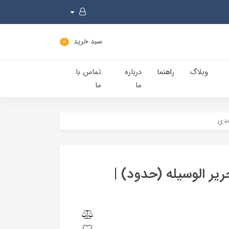
سبد خرید
0
وبلاگ
راهنما
درباره
تماس با
ما
ما
مدی
یر الوسیله (حدود) |