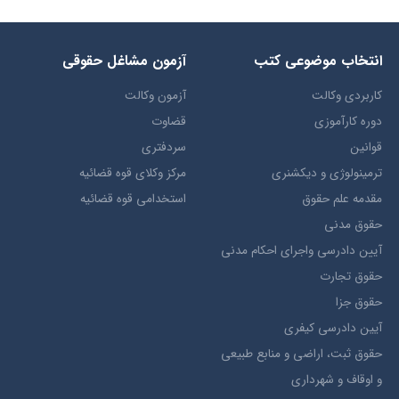
انتخاب​ موضوعي​ کتب
آزمون مشاغل حقوقی
کاربردی وکالت
آزمون وکالت
دوره کارآموزی
قضاوت
قوانین
سردفتری
ترمينولوژي و ديکشنري
مرکز وکلای قوه قضائیه
مقدمه علم حقوق
استخدامی قوه قضائیه
حقوق مدني
آيين دادرسي ​واجراي ​احکام ​مدني
حقوق تجارت
حقوق جزا
آيین دادرسی کیفری
حقوق ثبت، اراضي و منابع طبيعي
و اوقاف و شهرداری