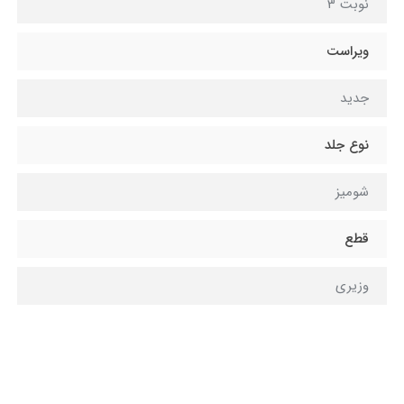
نوبت 3
ویراست
جدید
نوع جلد
شومیز
قطع
وزیری