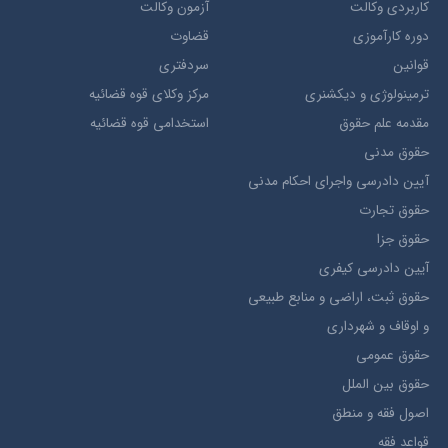
کاربردی وکالت
آزمون وکالت
دوره کارآموزی
قضاوت
قوانین
سردفتری
ترمينولوژي و ديکشنري
مرکز وکلای قوه قضائیه
مقدمه علم حقوق
استخدامی قوه قضائیه
حقوق مدني
آيين دادرسي ​واجراي ​احکام ​مدني
حقوق تجارت
حقوق جزا
آيین دادرسی کیفری
حقوق ثبت، اراضي و منابع طبيعي
و اوقاف و شهرداری
حقوق عمومی
حقوق بين الملل
اصول فقه و منطق
قواعد فقه