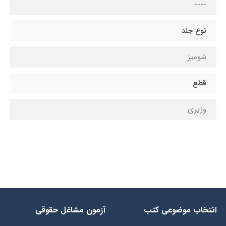
----
نوع جلد
شومیز
قطع
وزیری
انتخاب​ موضوعي​ کتب
آزمون مشاغل حقوقی