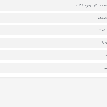
ه متناظر بهمراه نکات
1
19
د
ز