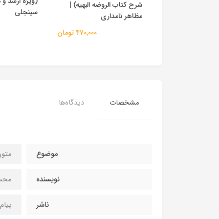
(ویژه ارشد و 
شرح کتاب الروضه البهیه) |
ن) | شیخ مرتضی
سینجلی
مظاهر نامداری
470,000 تومان
484,500 تومان
مشخصات
دیدگاه‌ها
موضوع
متون
نویسنده
محس
ناشر
پیام