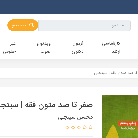
جستجو
کارشناسی‌
آزمون
ویدئو و
غیر
ارشد
دکتری
صوت
حقوقی
تا صد متون فقه | سینجلی
صفر تا صد متون فقه | سینج
محسن سینجلی