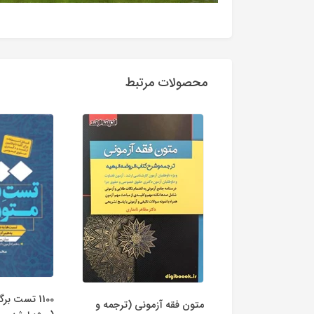
محصولات مرتبط
1100 تست ب
متون فقه آزمونی (ترجمه و
اسب (شروط