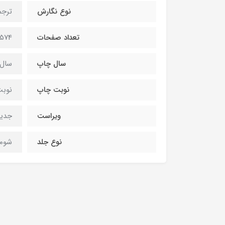
نوع نگارش
ترجم
تعداد صفحات
574صفحه
سال چاپ
سال 404
نوبت چاپ
نوبت 
ویراست
جدی
نوع جلد
شومی