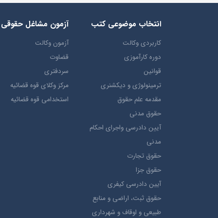
انتخاب​ موضوعي​ کتب
آزمون مشاغل حقوقی
کاربردی وکالت
آزمون وکالت
دوره کارآموزی
قضاوت
قوانین
سردفتری
ترمينولوژي و ديکشنري
مرکز وکلای قوه قضائیه
مقدمه علم حقوق
استخدامی قوه قضائیه
حقوق مدني
آيين دادرسي ​واجراي ​احکام ​
مدني
حقوق تجارت
حقوق جزا
آيین دادرسی کیفری
حقوق ثبت، اراضي و منابع
طبيعي و اوقاف و شهرداری