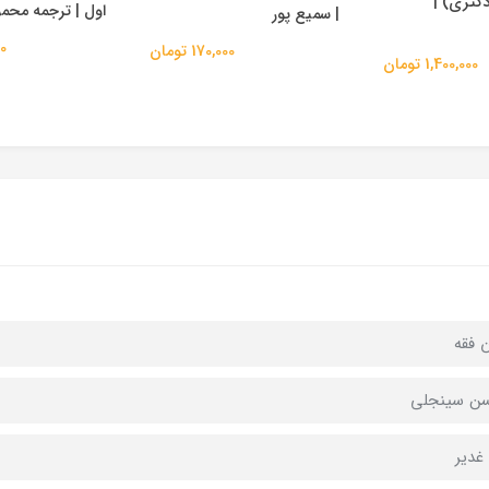
دکتری) |
اول | ترجمه مح
| سمیع پور
00
170,000 تومان
1,400,000 تومان
 فقه
ن سینجلی
 غدیر