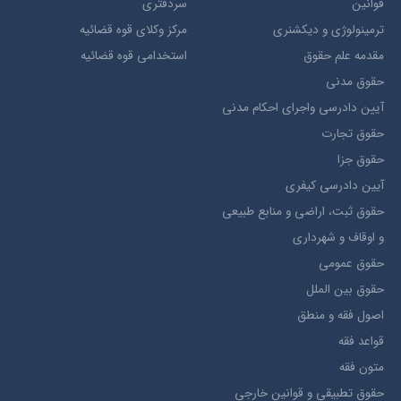
قوانین
سردفتری
ترمينولوژي و ديکشنري
مرکز وکلای قوه قضائیه
مقدمه علم حقوق
استخدامی قوه قضائیه
حقوق مدني
آيين دادرسي ​واجراي ​احکام ​مدني
حقوق تجارت
حقوق جزا
آيین دادرسی کیفری
حقوق ثبت، اراضي و منابع طبيعي
و اوقاف و شهرداری
حقوق عمومی
حقوق بين الملل
اصول فقه و منطق
قواعد فقه
متون فقه
حقوق تطبيقي و قوانین خارجی