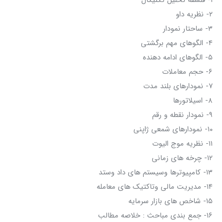
۲- نظریه داو
۳- ساحتار نمودار
۴- الگوهای مهم برگشتی
۵- الگوهای ادامه دهنده
۶- حجم معاملات
۷- نمودارهای بلند مدت
۸- اسیلاتورها
۹- نمودار نقطه و رقم
۱۰- نمودارهای شمعی ژاپنی
۱۱- نظریه موج الیوت
۱۲- چرخه های زمانی
۱۳- کامپیوترها وسیستم های داد وستد
۱۴- مدیریت مالی وتاکتیک های معامله
۱۵- شاخص های بازار سرمایه
۱۶- جمع بندی مباحث : خلاصه مطالب