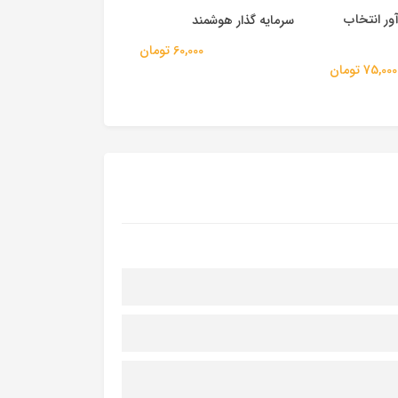
ور انتخاب
ارزش‌گذاری سهام بر مبن
سرمایه گذار هوشمند
55,000 
60,000 تومان
75,000 تومان