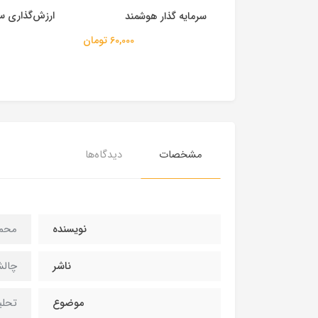
م سودآور انتخاب
ارزش‌گذاری سهام
سرمایه گذار هوشمند
60,000 تومان
75,000 تومان
مشخصات
دیدگاه‌ها
نویسنده
محم
ناشر
چال
موضوع
تحلی