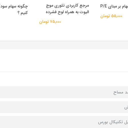
مرجع کاربردی تئوری موج
 بر مبنای P/E
چگونه سهام سودآ
الیوت به همراه لوح فشرده
کنیم ؟
55,000 تومان
75,000 تومان
د مساح
ش
ل تکنیکال بورس