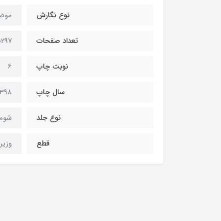
نوع نگارش
موض
تعداد صفحات
297صفحه
نوبت چاپ
6
سال چاپ
1398
نوع جلد
شومی
قطع
وزیر