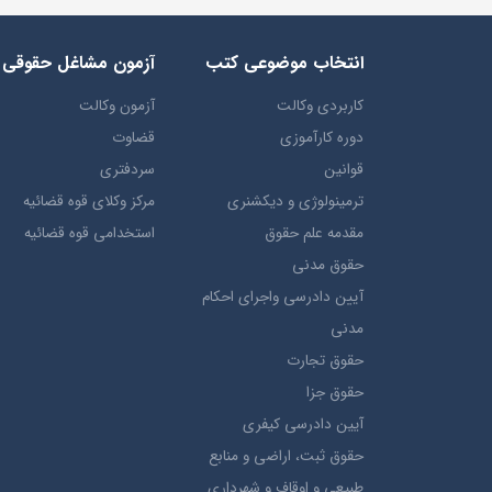
انتخاب​ موضوعي​ کتب
آزمون مشاغل حقوقی
کاربردی وکالت
آزمون وکالت
دوره کارآموزی
قضاوت
قوانین
سردفتری
ترمينولوژي و ديکشنري
مرکز وکلای قوه قضائیه
مقدمه علم حقوق
استخدامی قوه قضائیه
حقوق مدني
آيين دادرسي ​واجراي ​احکام ​
مدني
حقوق تجارت
حقوق جزا
آيین دادرسی کیفری
حقوق ثبت، اراضي و منابع
طبيعي و اوقاف و شهرداری