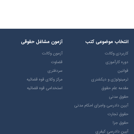
انتخاب​ موضوعي​ کتب
آزمون مشاغل حقوقی
کاربردی وکالت
آزمون وکالت
دوره کارآموزی
قضاوت
قوانین
سردفتری
ترمينولوژي و ديکشنري
مرکز وکلای قوه قضائیه
مقدمه علم حقوق
استخدامی قوه قضائیه
حقوق مدني
آيين دادرسي ​واجراي ​احکام ​مدني
حقوق تجارت
حقوق جزا
آيین دادرسی کیفری