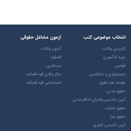
انتخاب​ موضوعي​ کتب
آزمون مشاغل حقوقی
کاربردی وکالت
آزمون وکالت
دوره کارآموزی
قضاوت
قوانین
سردفتری
ترمينولوژي و ديکشنري
مرکز وکلای قوه قضائیه
مقدمه علم حقوق
استخدامی قوه قضائیه
حقوق مدني
آيين دادرسي ​واجراي ​احکام ​مدني
حقوق تجارت
حقوق جزا
آيین دادرسی کیفری