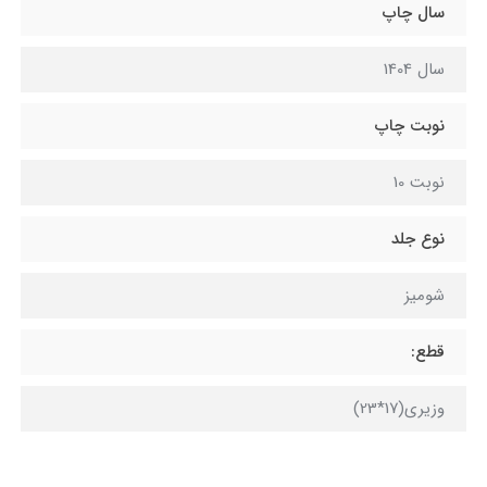
سال چاپ
سال 1404
نوبت چاپ
نوبت 10
نوع جلد
شومیز
قطع:
وزیری(17*23)