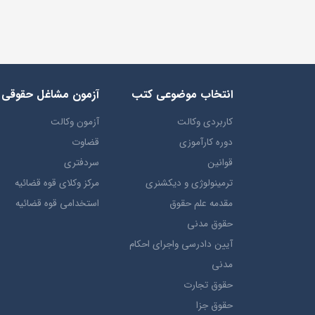
انتخاب​ موضوعي​ کتب
آزمون مشاغل حقوقی
کاربردی وکالت
آزمون وکالت
دوره کارآموزی
قضاوت
قوانین
سردفتری
ترمينولوژي و ديکشنري
مرکز وکلای قوه قضائیه
مقدمه علم حقوق
استخدامی قوه قضائیه
حقوق مدني
آيين دادرسي ​واجراي ​احکام ​
مدني
حقوق تجارت
حقوق جزا