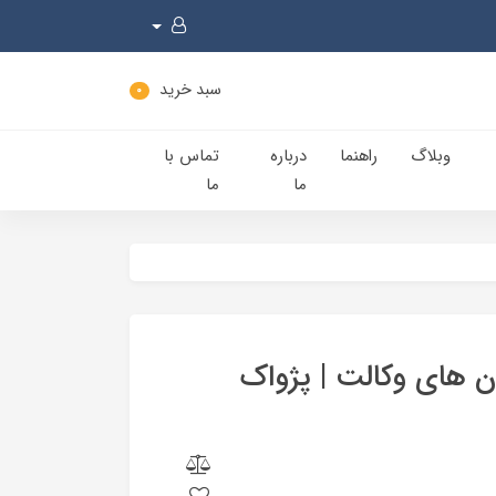
سبد خرید
0
وبلاگ
راهنما
درباره
تماس با
ما
ما
ن های وکالت | پژواک