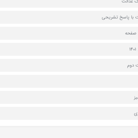
ک عدالت
 با پاسخ تشریحی
1
 دوم
ز
ی