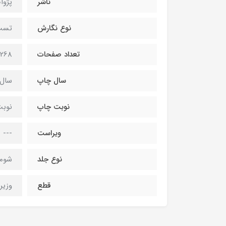
ناشر
پژوا
نوع نگارش
تست
تعداد صفحات
268 صفحه
سال چاپ
سال 401
نوبت چاپ
نوبت
ویراست
---
نوع جلد
شومی
قطع
وزیر