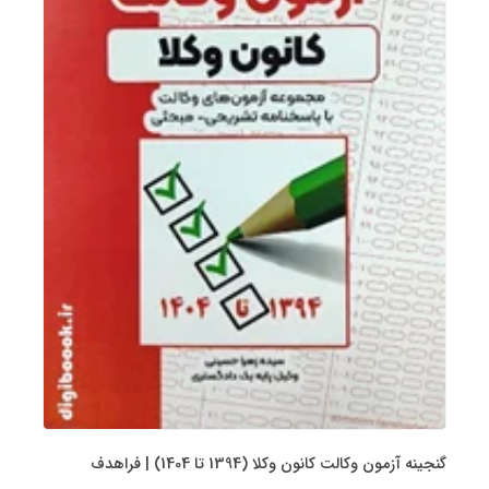
گنجینه آزمون وکالت کانون وکلا (1394 تا 1404) | فراهدف