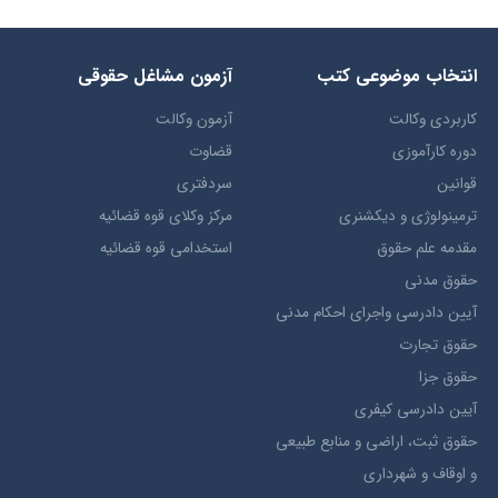
انتخاب​ موضوعي​ کتب
آزمون مشاغل حقوقی
کاربردی وکالت
آزمون وکالت
دوره کارآموزی
قضاوت
قوانین
سردفتری
ترمينولوژي و ديکشنري
مرکز وکلای قوه قضائیه
مقدمه علم حقوق
استخدامی قوه قضائیه
حقوق مدني
آيين دادرسي ​واجراي ​احکام ​مدني
حقوق تجارت
حقوق جزا
آيین دادرسی کیفری
حقوق ثبت، اراضي و منابع طبيعي
و اوقاف و شهرداری