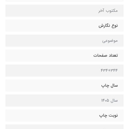
مکتوب آخر
نوع نگارش
موضوعی
تعداد صفحات
434+344
سال چاپ
سال 1405
نوبت چاپ