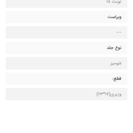
نوبت 18
ویراست
---
نوع جلد
شومیز
قطع:
وزیری(17*23)