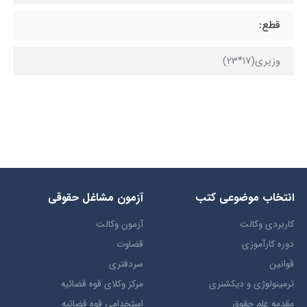
قطع:
وزیری(17*23)
انتخاب​ موضوعي​ کتب
آزمون مشاغل حقوقی
کاربردی وکالت
آزمون وکالت
دوره کارآموزی
قضاوت
قوانین
سردفتری
ترمينولوژي و ديکشنري
مرکز وکلای قوه قضائیه
مقدمه علم حقوق
استخدامی قوه قضائیه