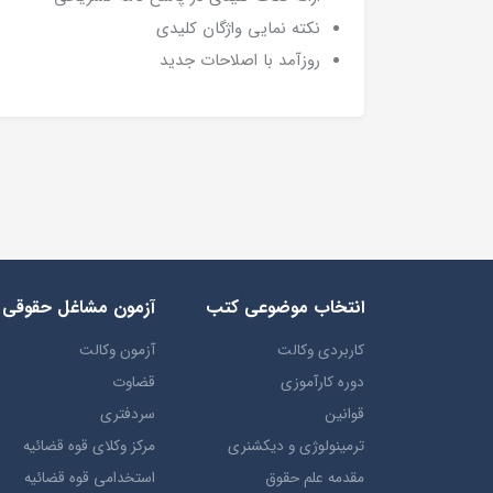
نکته نمایی واژگان کلیدی
روزآمد با اصلاحات جدید
انتخاب​ موضوعي​ کتب
آزمون مشاغل حقوقی
کاربردی وکالت
آزمون وکالت
دوره کارآموزی
قضاوت
قوانین
سردفتری
ترمينولوژي و ديکشنري
مرکز وکلای قوه قضائیه
مقدمه علم حقوق
استخدامی قوه قضائیه