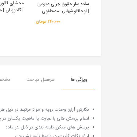
محشای قانون 
ساده ساز حقوق جزای عمومی
 شرح کاربردی
| گلدوزیان | 
| اوجاقلو شهابی -مصطفوی
ه 104 قانون مجازات
کتر فراست |
220,000 تومان
نش
147,000 تومان
ویژگی ها
سرفصل مباحث
مشخص
نگارش آرای وحدت رویه و مواد مرتبط در ذیل هر 
ادغام پرسش های با عبارت یا ماهیت یکسان در
پرسش های میکرو طبقه بندی در ذیل هر ماده
ارائه نکات کلیدی در پاسخ نامه تشریحی