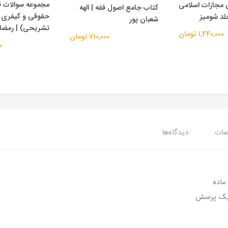
مجموعه سوالات 
مجازات اسلامی
کتاب جامع اصول فقه | الهه
حقوقی و کیفری (
جلد شومیز
شعبان پور
تشریحی) | رمضان
1,440,000 تومان
710,000 تومان
00
ات
دیدگاه‌ها
ماده
 یک پرسش