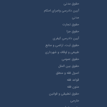
حقوق مدني
آيين دادرسي ​واجراي ​احکام ​
مدني
حقوق تجارت
حقوق جزا
آيین دادرسی کیفری
حقوق ثبت، اراضي و منابع
طبيعي و اوقاف و شهرداری
حقوق عمومی
حقوق بين الملل
اصول فقه و منطق
قواعد فقه
متون فقه
حقوق تطبيقي و قوانین
خارجی