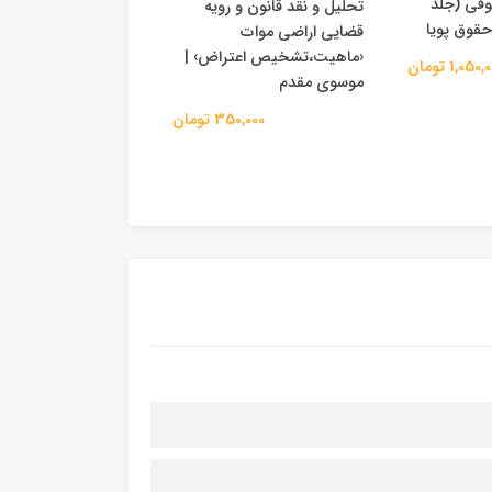
وقی (جلد
تحلیل و نقد قانون و رویه
حقوق پویا
قضایی اراضی موات
رویه قضایی محاکم ا
‹ماهیت،تشخیص اعتراض› |
1,050 تومان
تهران «ورشکستگی» 
موسوی مقدم
های 1389 تا 1401) |
350,000 تومان
دادگستری استان تهر
333,200 ت