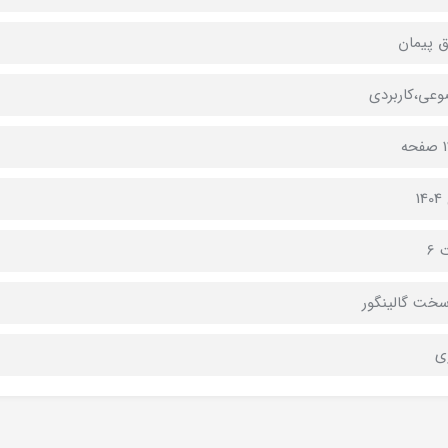
 پیمان
عی،کاربردی
ه
1
 6
خت گالینگور
ی