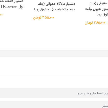
دستیار دادگاه حق
 حقوقی (جلد
دستیار دادگاه حقوقی (جلد
اول: صلاحیت) | 
تور تعیین وقت
دوم: دادخواست) | حقوق پویا
وق پویا
,000
355,000 تومان
365,000 تومان
هیم اسماعیلی هریسی
ستر