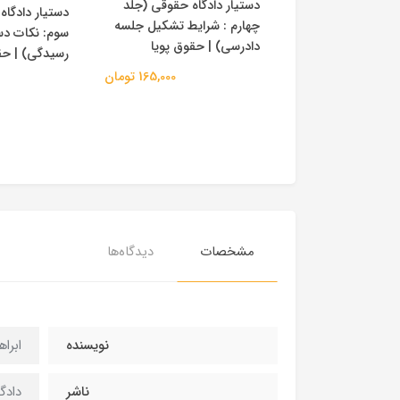
دستیار دادگاه حقوقی (جلد
حقوق جزای عمومی
دستیار دادگاه
چهارم : شرایط تشکیل جلسه
 شهابی -مصطفوی
سوم: نکات دس
دادرسی) | حقوق پویا
رسیدگی) | حق
220,000 تومان
165,000 تومان
مشخصات
دیدگاه‌ها
نویسنده
ابرا
ناشر
دادگ