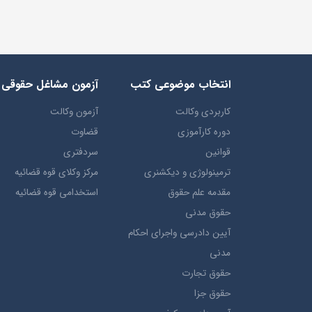
انتخاب​ موضوعي​ کتب
آزمون مشاغل حقوقی
کاربردی وکالت
آزمون وکالت
دوره کارآموزی
قضاوت
قوانین
سردفتری
ترمينولوژي و ديکشنري
مرکز وکلای قوه قضائیه
مقدمه علم حقوق
استخدامی قوه قضائیه
حقوق مدني
آيين دادرسي ​واجراي ​احکام ​
مدني
حقوق تجارت
حقوق جزا