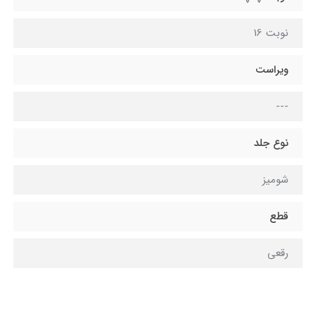
نوبت 16
ویراست
---
نوع جلد
شومیز
قطع
رقعی