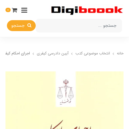
0
جستجو
خانه
انتخاب​ موضوعي​ کتب
آيین دادرسی کیفری
اجرای احکام کیفری 