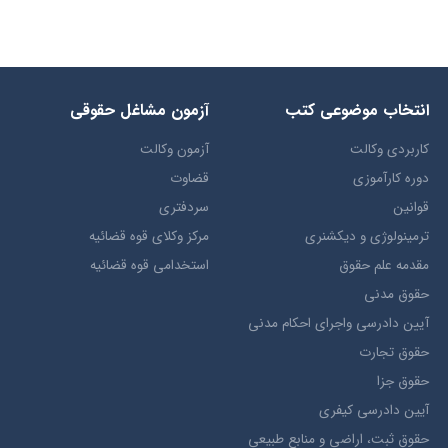
انتخاب​ موضوعي​ کتب
آزمون مشاغل حقوقی
کاربردی وکالت
آزمون وکالت
دوره کارآموزی
قضاوت
قوانین
سردفتری
ترمينولوژي و ديکشنري
مرکز وکلای قوه قضائیه
مقدمه علم حقوق
استخدامی قوه قضائیه
حقوق مدني
آيين دادرسي ​واجراي ​احکام ​مدني
حقوق تجارت
حقوق جزا
آيین دادرسی کیفری
حقوق ثبت، اراضي و منابع طبيعي