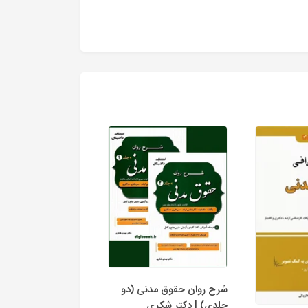
شرح روان حقوق مدنی (دو
جلدی) | دکتر شکری