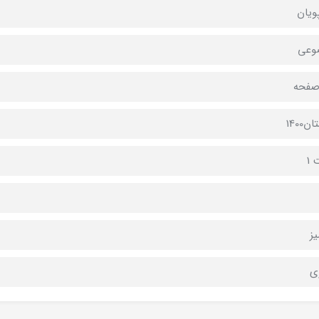
ویان
وعی
1400
 1
ز
ی