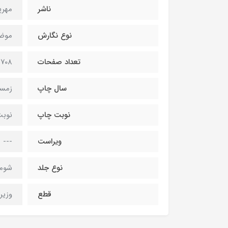
ناشر
مهرپ
نوع نگارش
موض
تعداد صفحات
708صفحه
سال چاپ
زمستان
نوبت چاپ
نوبت
ویراست
---
نوع جلد
شومی
قطع
وزیر