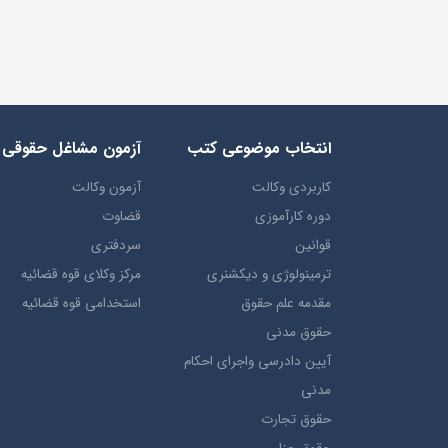
انتخاب​ موضوعي​ کتب
آزمون مشاغل حقوقی
کاربردی وکالت
آزمون وکالت
دوره کارآموزی
قضاوت
قوانین
سردفتری
ترمينولوژي و ديکشنري
مرکز وکلای قوه قضائیه
مقدمه علم حقوق
استخدامی قوه قضائیه
حقوق مدني
آيين دادرسي ​واجراي ​احکام ​
مدني
حقوق تجارت