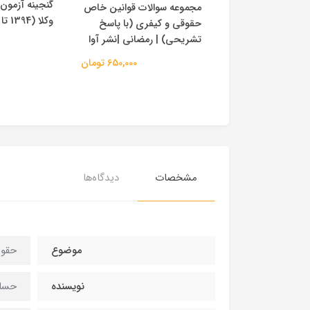
گنجینه آزمون 
مجموعه سوالات قوانین خاص
لاسیون حقوق مدنی
وکلا (1394 تا 1404) | فراهدف
حقوقی و کیفری (با پاسخ
یقی | فلاح
تشریحی) | رمضانی |نشر آوا
1,650,000 تومان
650,000 تومان
مشخصات
دیدگاه‌ها
موضوع
حقو
نویسنده
حسام