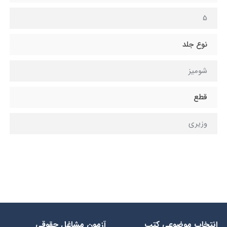
5
نوع جلد
شومیز
قطع
وزيري
انتخاب​ موضوعي​ کتب
آزمون مشاغل حقوقی