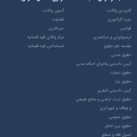
کاربردی وکالت
آزمون وکالت
دوره کارآموزی
قضاوت
قوانین
سردفتری
ترمينولوژي و ديکشنري
مرکز وکلای قوه قضائیه
مقدمه علم حقوق
استخدامی قوه قضائیه
حقوق مدني
آيين دادرسي ​واجراي ​احکام ​مدني
حقوق تجارت
حقوق جزا
آيین دادرسی کیفری
حقوق ثبت، اراضي و منابع طبيعي
و اوقاف و شهرداری
حقوق عمومی
حقوق بين الملل
اصول فقه و منطق