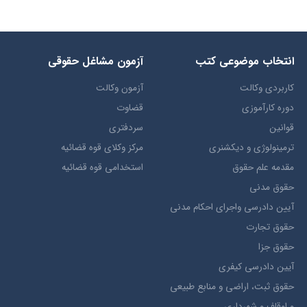
انتخاب​ موضوعي​ کتب
آزمون مشاغل حقوقی
کاربردی وکالت
آزمون وکالت
دوره کارآموزی
قضاوت
قوانین
سردفتری
ترمينولوژي و ديکشنري
مرکز وکلای قوه قضائیه
مقدمه علم حقوق
استخدامی قوه قضائیه
حقوق مدني
آيين دادرسي ​واجراي ​احکام ​مدني
حقوق تجارت
حقوق جزا
آيین دادرسی کیفری
حقوق ثبت، اراضي و منابع طبيعي
و اوقاف و شهرداری