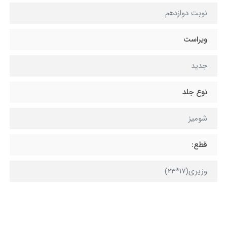
نوبت دوازدهم
ویراست
جدید
نوع جلد
شومیز
قطع:
وزیری(17*23)