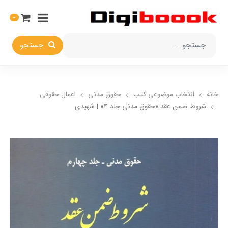
0
جستجو
خانه
انتخاب​ موضوعي​ کتب
حقوق مدني
اعمال حقوقي
شروط ضمن عقد «حقوق مدنی جلد 4» | شهیدی