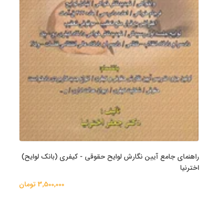
راهنمای جامع آیین نگارش لوایح حقوقی - کیفری (بانک لوایح)
اخترنیا
3,500,000 تومان