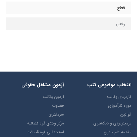
قطع
رقعی
انتخاب​ موضوعي​ کتب
آزمون مشاغل حقوقی
کاربردی وکالت
آزمون وکالت
دوره کارآموزی
قضاوت
قوانین
سردفتری
ترمينولوژي و ديکشنري
مرکز وکلای قوه قضائیه
مقدمه علم حقوق
استخدامی قوه قضائیه