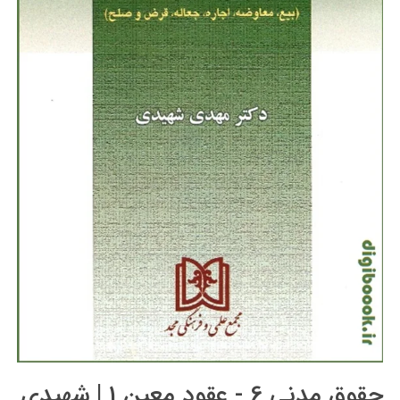
حقوق مدنی 6 - عقود معین 1 | شهیدی