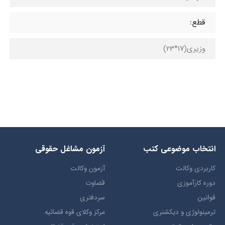
قطع:
وزیری(17*23)
انتخاب​ موضوعي​ کتب
آزمون مشاغل حقوقی
کاربردی وکالت
آزمون وکالت
دوره کارآموزی
قضاوت
قوانین
سردفتری
ترمينولوژي و ديکشنري
مرکز وکلای قوه قضائیه