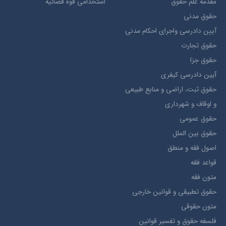
مقدمه علم حقوق
استخدامی قوه قضائیه
حقوق مدني
آيين دادرسي ​واجراي ​احکام ​مدني
حقوق تجارت
حقوق جزا
آيین دادرسی کیفری
حقوق ثبت، اراضي و منابع طبيعي
و اوقاف و شهرداری
حقوق عمومی
حقوق بين الملل
اصول فقه و منطق
قواعد فقه
متون فقه
حقوق تطبيقي و قوانین خارجی
متون حقوقي
فلسفه حقوق و تفسیر قوانین