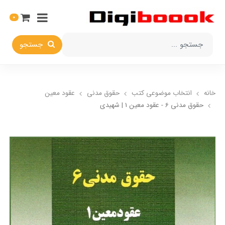
0
جستجو
خانه
انتخاب​ موضوعي​ کتب
حقوق مدني
عقود معين
حقوق مدنی 6 - عقود معین 1 | شهیدی