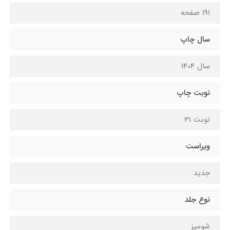
191 صفحه
سال چاپ
سال 1404
نوبت چاپ
نوبت 31
ویراست
جدید
نوع جلد
شومیز